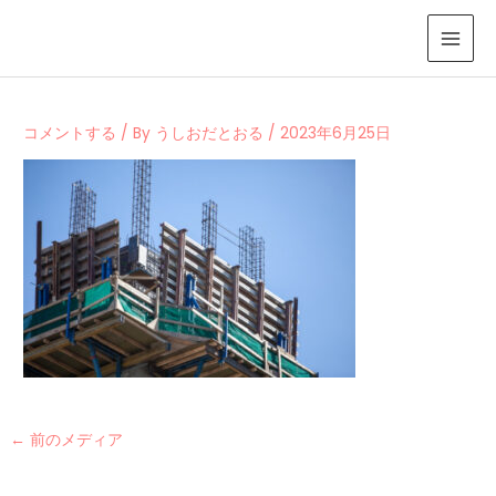
内
容
を
ス
キ
コメントする
/ By
うしおだとおる
/
2023年6月25日
ッ
プ
←
前のメディア