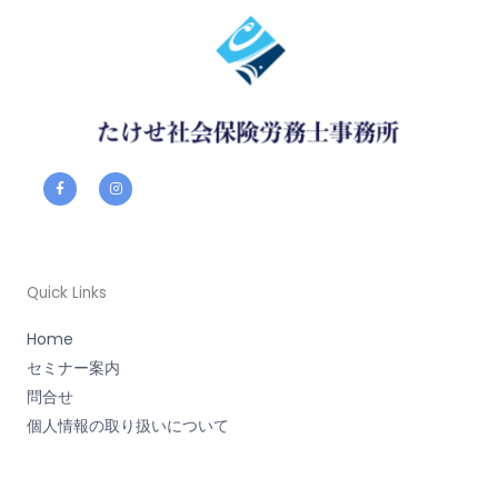
F
I
a
n
c
s
e
t
b
a
o
g
o
r
k
a
-
m
f
Quick Links
Home
セミナー案内
問合せ
個人情報の取り扱いについて