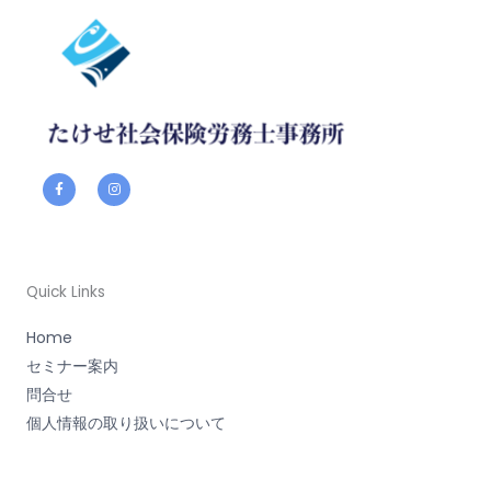
F
I
a
n
c
s
e
t
b
a
o
g
o
r
k
a
-
m
f
Quick Links
Home
セミナー案内
問合せ
個人情報の取り扱いについて