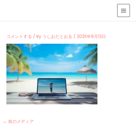
内
容
を
ス
キ
コメントする
/ By
うしおだとおる
/
2025年8月13日
ッ
プ
←
前のメディア