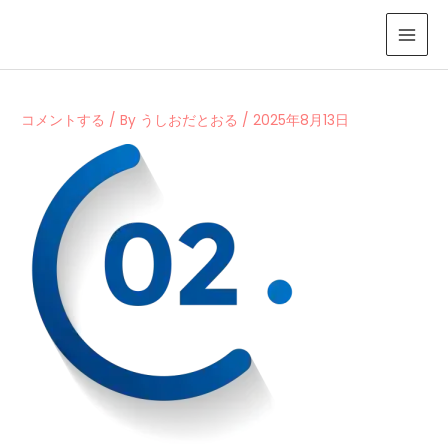
内
容
を
ス
キ
コメントする
/ By
うしおだとおる
/
2025年8月13日
ッ
プ