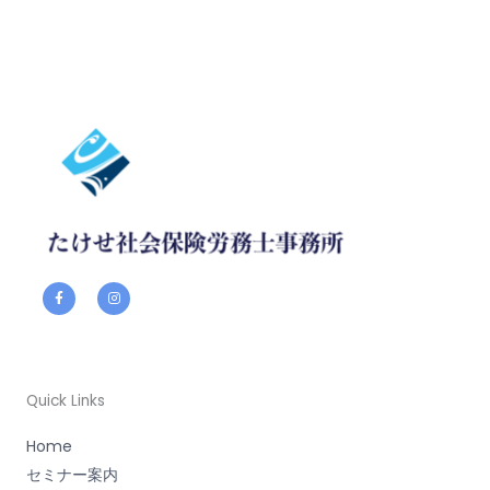
F
I
a
n
c
s
e
t
b
a
o
g
o
r
k
a
-
m
f
Quick Links
Home
セミナー案内