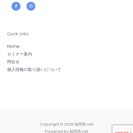
F
I
a
n
c
s
e
t
b
a
o
g
o
r
k
a
-
m
f
Quick Links
Home
セミナー案内
問合せ
個人情報の取り扱いについて
Copyright © 2026 福岡県.net
Powered by 福岡県.net