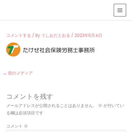
内
容
を
ス
キ
コメントする
/ By
うしおだとおる
/
2023年6月4日
ッ
プ
←
前のメディア
コメントを残す
メールアドレスが公開されることはありません。
※
が付いてい
る欄は必須項目です
コメント
※