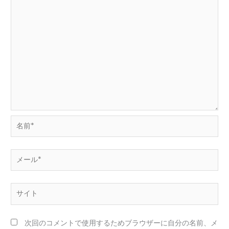
名
前
*
メ
ー
ル
サ
*
イ
ト
次回のコメントで使用するためブラウザーに自分の名前、メ