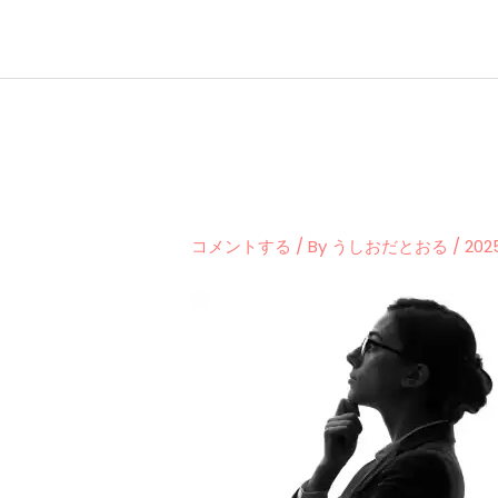
内
容
を
ス
キ
ッ
プ
コメントする
/ By
うしおだとおる
/
20