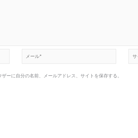
メ
サ
ー
イ
ル
ト
ウザーに自分の名前、メールアドレス、サイトを保存する。
*
。