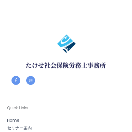
F
I
a
n
c
s
e
t
b
a
o
g
o
r
k
a
-
m
f
Quick Links
Home
セミナー案内