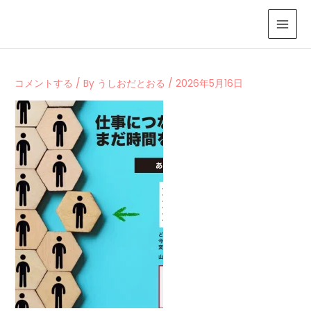
内
容
を
ス
キ
コメントする
/ By
うしおだとおる
/
2026年5月16日
ッ
プ