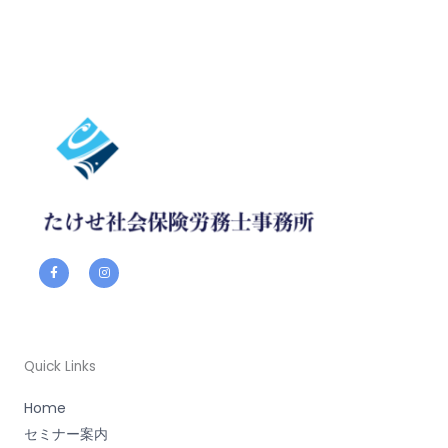
F
I
a
n
c
s
e
t
b
a
o
g
o
r
k
a
-
m
f
Quick Links
Home
セミナー案内