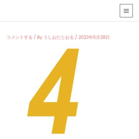
内
容
を
ス
キ
コメントする
/ By
うしおだとおる
/
2023年6月28日
ッ
プ