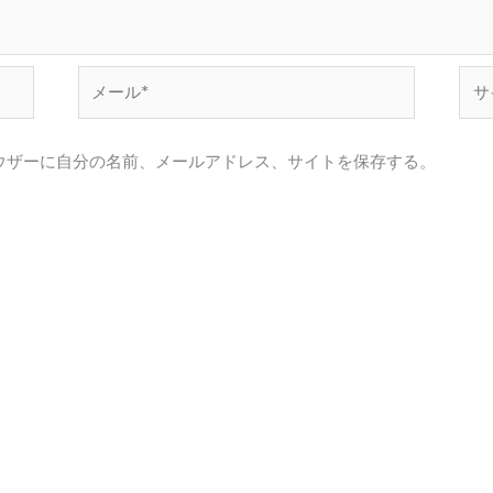
メ
サ
ー
イ
ル
ト
ウザーに自分の名前、メールアドレス、サイトを保存する。
*
。