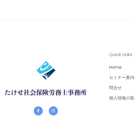
Quick Links
Home
セミナー案内
問合せ
個人情報の取
F
I
a
n
c
s
e
t
b
a
o
g
o
r
k
a
-
m
f