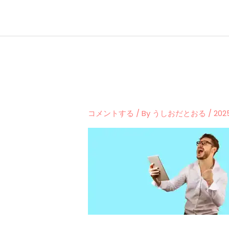
内
容
を
ス
キ
ッ
プ
コメントする
/ By
うしおだとおる
/
20